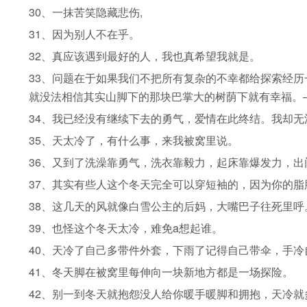
30、一抹苦笑隐藏悲伤,
31、因为别人不在乎。
32、真应该遇到最好的人，我也真希望我就是。
33、问题在于如果我们不把所有复杂的不幸都给探索经
就没法相信其实山脚下的那块巴掌大的树荫下就有幸福。
34、我已经没有继续下去的勇气，爱情在此终结。我却
35、天太冷了，有什么事，来我被窝里说。
36、又到了洗澡靠勇气，洗衣靠毅力，起床靠爆发力，
37、其实有些人这个冬天完全可以穿短袖的，因为你的脂
38、这几天的风就像白雪公主的后妈，大嘴巴子往死里呼
39、也怪这个冬天太冷，难免a想起谁。
40、天冷了自己多带件外套，下雨了记得自己带伞，手
41、冬天脚在被窝里每伸向一块新地方都是一场探险。
42、别一到冬天就抱怨没人给你暖手暖脚和拥抱，天冷就