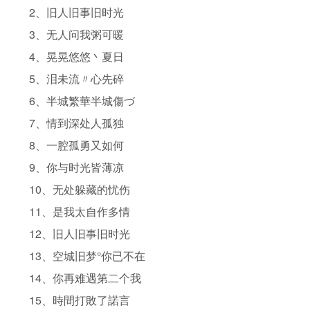
2、旧人旧事旧时光
3、无人问我粥可暖
4、晃晃悠悠丶夏日
5、泪未流〃心先碎
6、半城繁華半城傷づ
7、情到深处人孤独
8、一腔孤勇又如何
9、你与时光皆薄凉
10、无处躲藏的忧伤
11、是我太自作多情
12、旧人旧事旧时光
13、空城旧梦°你已不在
14、你再难遇第二个我
15、時間打敗了諾言