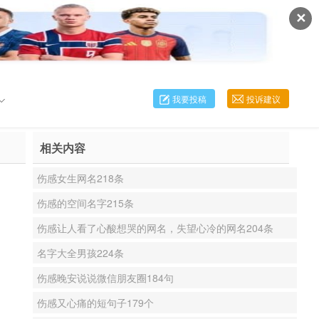
✕
我要投稿
投诉建议
相关内容
伤感女生网名218条
伤感的空间名字215条
伤感让人看了心酸想哭的网名，失望心冷的网名204条
名字大全男孩224条
伤感晚安说说微信朋友圈184句
伤感又心痛的短句子179个