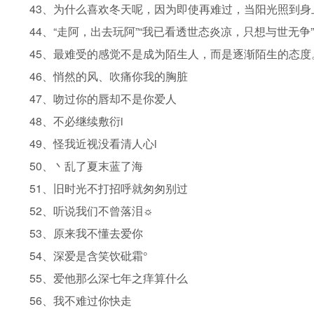
43、为什么喜欢冬天呢，因为即使再难过，当阳光照到
44、“走阿，出去玩阿”“我已看透世态炎凉，只想与世无争”
45、最难受的感觉不是成为陌生人，而是逐渐陌生的态度
46、悄然的风、吹痛你我的胸脏
47、吻过你的唇却不是你爱人
48、不必继续敷衍i
49、怪我近视没看清人心i
50、丶乱了夏末蓝了海
51、旧时光不打招呼就匆匆别过
52、听说我们不曾落泪☼
53、原来我不懂去爱你
54、深爱是含笑饮砒霜°
55、爱他那么深七年之痒算什么
56、我不难过你快走