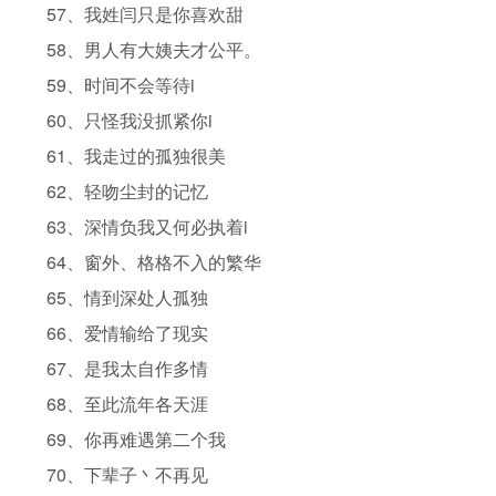
57、我姓闫只是你喜欢甜
58、男人有大姨夫才公平。
59、时间不会等待i
60、只怪我没抓紧你i
61、我走过的孤独很美
62、轻吻尘封的记忆
63、深情负我又何必执着i
64、窗外、格格不入的繁华
65、情到深处人孤独
66、爱情输给了现实
67、是我太自作多情
68、至此流年各天涯
69、你再难遇第二个我
70、下辈子丶不再见