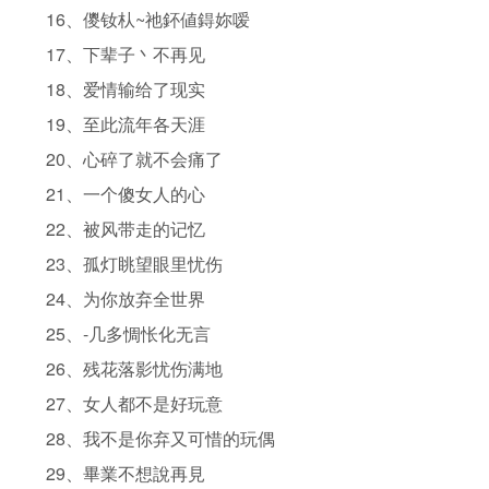
16、儍钕朲~祂鈈値鍀妳嗳
17、下辈子丶不再见
18、爱情输给了现实
19、至此流年各天涯
20、心碎了就不会痛了
21、一个傻女人的心
22、被风带走的记忆
23、孤灯眺望眼里忧伤
24、为你放弃全世界
25、-几多惆怅化无言
26、残花落影忧伤满地
27、女人都不是好玩意
28、我不是你弃又可惜的玩偶
29、畢業不想說再見