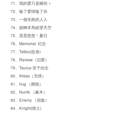
71、我的爱只是瞬间ヽ
72、输了爱情输了伱
73、一個失敗的人人
74、旋轉木馬絕望天空
75、晃晃悠悠丶夏日
76、Memorial. 纪念
77、Tattoo(纹身)
78、Review（旧爱）
79、Taurus-安于此生
80、thless（无情）
81、hug （拥抱）
82、Numb （麻木）
83、Enemy （宿敌）
84、Knight(骑士)