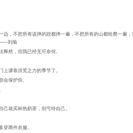
历一边，不把所有该摔的跤都摔一遍，不把所有的山都给爬一遍，
——刘瑜
无法释然，但我已经无可奈何。
出门上课靠洪荒之力的季节了。
肪会保护你。
。
冷自己就买杯热奶茶，别亏待自己。
多穿两件衣服。