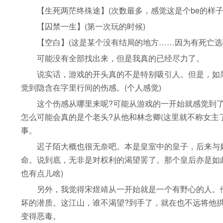
【生死两茫终殊途】(次数最多，感觉这是个be的样子
【囚禁一生】(第一次玩的时候)
【空白】(这是某个没有结局的地方……因为有死亡选
可能没有全部找出来，但是我真的已经尽力了。
说实话，游戏的开头真的不是特别吸引人。但是，如果
觉到隐含在字里行间的伤感。(个人感觉)
这个伤感从哪里来呢?可能从游戏的一开始就感觉到了
怎么可能会真的是个老头?从他和林念卿(这里就不称女主
事。
迟子陌大概也很无奈吧。本是皇室中的皇子，后来与好
命。说到底，无非是对权利的渴望罢了。那个皇后亦是如
也有点儿啥)
另外，我觉得宋煜靖从一开始就是一个有野心的人。他
坏的潜质。这江山，谁不渴望?到手了，就在也不远将他
变得恶毒。