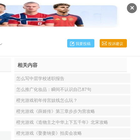
✕
我要投稿
投诉建议
相关内容
怎么写中层学校述职报告
怎么推广化妆品：瞬间不认识自己87句
橙光游戏初年传宫妓线怎么玩？
橙光游戏《薛姬传》第三章步步为营攻略
橙光游戏《造物主之中华上下五千年》北宋攻略
橙光游戏《娶妻纳妾》拍卖会攻略