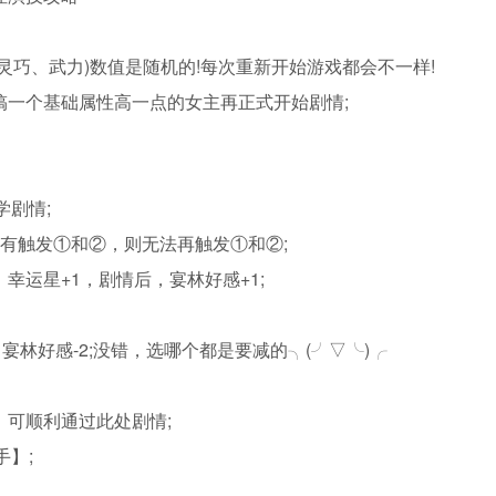
巧、武力)数值是随机的!每次重新开始游戏都会不一样!
搞一个基础属性高一点的女主再正式开始剧情;
剧情;
有触发①和②，则无法再触发①和②;
运星+1，剧情后，宴林好感+1;
宴林好感-2;没错，选哪个都是要减的╮(╯▽╰)╭
可顺利通过此处剧情;
】;