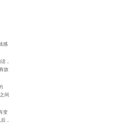
就感
的话，
有故
的
之间
有变
以后，