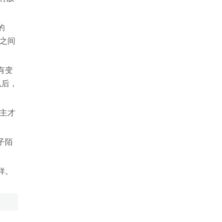
的
之间
有变
以后，
主才
子陌
样。