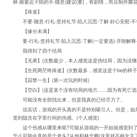
林-握紧迟子陌的手-随意(建议{要}，有剧情，而且制作
【殊途】
不要-随意-行礼-坚持礼节-陷入沉思-了解-好心安慰-不
【缘分未满】
要-行礼-坚持礼节-陷入沉思-了解(一定要选)-开朗解释
我得到了四个结局
【无果】(次数最少，本人感觉这是伪结局，因为没继
【生死两茫终殊途】(次数最多，感觉这是个be的样子
【囚禁一生】(第一次玩的时候)
【空白】(这是某个没有结局的地方……因为有死亡选
可能没有全部找出来，但是我真的已经尽力了。
说实话，游戏的开头真的不是特别吸引人。但是，如果
觉到隐含在字里行间的伤感。(个人感觉)
这个伤感从哪里来呢?可能从游戏的一开始就感觉到了
怎么可能会真的是个老头?从他和林念卿(这里就不称女主