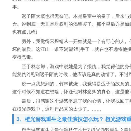
事。
迟子陌大概也很无奈吧。本是皇室中的皇子，后来与好
命。说到底，无非是对权利的渴望罢了。那个皇后亦是如
也有点儿啥)
另外，我觉得宋煜靖从一开始就是一个有野心的人。他
坏的潜质。这江山，谁不渴望?到手了，就在也不远将他
变得恶毒。
至于林念卿，游戏中说她是为了报仇，我觉得他的身份
能复仇?)见到迟子陌的时候，他应该是真的动情了。不
说一点我想到的，竹林被烧，我觉得是迟子陌故意的。
这个时候不知道在想啥，怀疑他对林念卿的真心，这是他可
最后，很感谢这个游戏平息了我的心情，让我找回了那
在橙光游戏中，这种作品真的太少了。……
3、橙光游戏重生之最佳演技怎么玩？ 橙光游戏
橙光游戏重生之最佳演技怎么玩? 橙光游戏重生之最