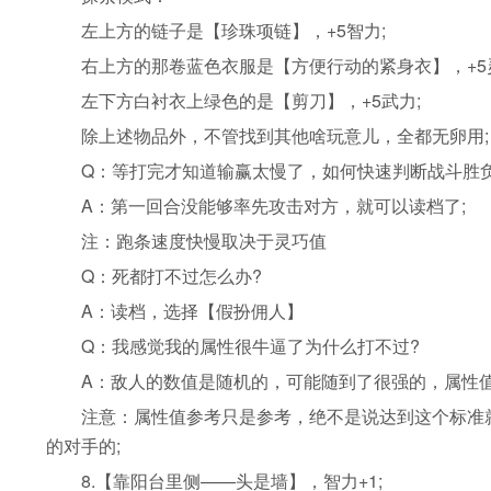
左上方的链子是【珍珠项链】，+5智力;
右上方的那卷蓝色衣服是【方便行动的紧身衣】，+5灵
左下方白衬衣上绿色的是【剪刀】，+5武力;
除上述物品外，不管找到其他啥玩意儿，全都无卵用;
Q：等打完才知道输赢太慢了，如何快速判断战斗胜负
A：第一回合没能够率先攻击对方，就可以读档了;
注：跑条速度快慢取决于灵巧值
Q：死都打不过怎么办?
A：读档，选择【假扮佣人】
Q：我感觉我的属性很牛逼了为什么打不过?
A：敌人的数值是随机的，可能随到了很强的，属性值参
注意：属性值参考只是参考，绝不是说达到这个标准就
的对手的;
8.【靠阳台里侧——头是墙】，智力+1;