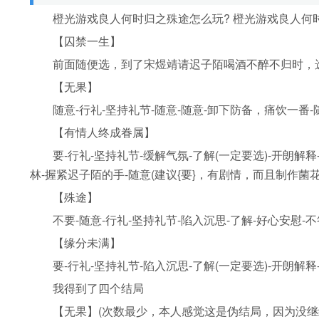
橙光游戏良人何时归之殊途怎么玩? 橙光游戏良人何
【囚禁一生】
前面随便选，到了宋煜靖请迟子陌喝酒不醉不归时，选{
【无果】
随意-行礼-坚持礼节-随意-随意-卸下防备，痛饮一番-
【有情人终成眷属】
要-行礼-坚持礼节-缓解气氛-了解(一定要选)-开朗解释
林-握紧迟子陌的手-随意(建议{要}，有剧情，而且制作
【殊途】
不要-随意-行礼-坚持礼节-陷入沉思-了解-好心安慰-不
【缘分未满】
要-行礼-坚持礼节-陷入沉思-了解(一定要选)-开朗解释
我得到了四个结局
【无果】(次数最少，本人感觉这是伪结局，因为没继