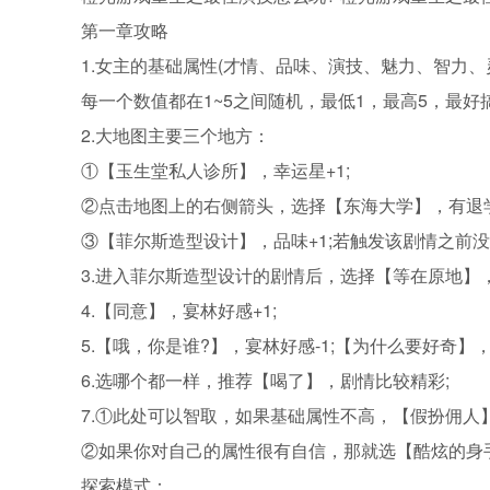
第一章攻略
1.女主的基础属性(才情、品味、演技、魅力、智力、灵
每一个数值都在1~5之间随机，最低1，最高5，最好
2.大地图主要三个地方：
①【玉生堂私人诊所】，幸运星+1;
②点击地图上的右侧箭头，选择【东海大学】，有退学
③【菲尔斯造型设计】，品味+1;若触发该剧情之前没
3.进入菲尔斯造型设计的剧情后，选择【等在原地】，幸
4.【同意】，宴林好感+1;
5.【哦，你是谁?】，宴林好感-1;【为什么要好奇】，
6.选哪个都一样，推荐【喝了】，剧情比较精彩;
7.①此处可以智取，如果基础属性不高，【假扮佣人】
②如果你对自己的属性很有自信，那就选【酷炫的身手
探索模式：