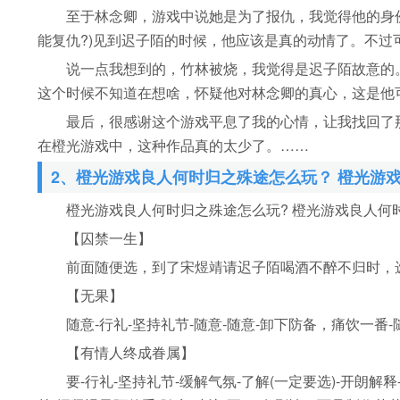
至于林念卿，游戏中说她是为了报仇，我觉得他的身份
能复仇?)见到迟子陌的时候，他应该是真的动情了。不
说一点我想到的，竹林被烧，我觉得是迟子陌故意的。
这个时候不知道在想啥，怀疑他对林念卿的真心，这是他可
最后，很感谢这个游戏平息了我的心情，让我找回了那
在橙光游戏中，这种作品真的太少了。……
2、橙光游戏良人何时归之殊途怎么玩？ 橙光游
橙光游戏良人何时归之殊途怎么玩? 橙光游戏良人何
【囚禁一生】
前面随便选，到了宋煜靖请迟子陌喝酒不醉不归时，选{
【无果】
随意-行礼-坚持礼节-随意-随意-卸下防备，痛饮一番-
【有情人终成眷属】
要-行礼-坚持礼节-缓解气氛-了解(一定要选)-开朗解释