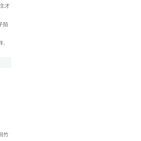
主才
子陌
样。
回竹