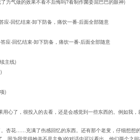
菌花了力气做的效果不看不后悔吗?看制作菌委屈巴巴的眼神)
答应-回忆结束-卸下防备，痛饮一番-后面全部随意
-答应-回忆结束-卸下防备，痛饮一番-后面全部随意
续主线)
)
项)
用心了，很投入的去看，还是会感觉到一些东西的。例如我，
。杏花……充满了伤感回忆的东西。还有那个老叟，仔细想想
了，因为我觉得她并不是主角)的对话中可以看出，他们两个之间