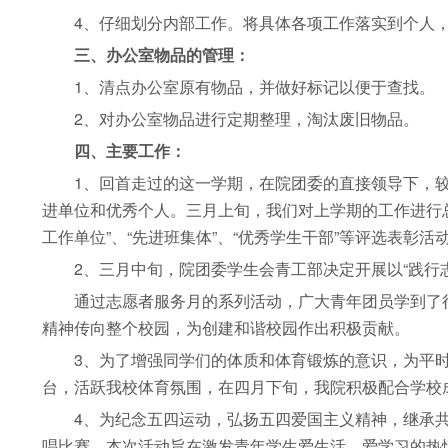
4、仔细划分内部工作。将具体各项工作落实到个人，
三、办公室物品的管理：
1、清点办公室原有物品，并做好标记以便于查找。
2、对办公室物品进行定期整理，淘汰废旧物品。
四、主要工作：
1、回首走过的这一学期，在院团委的直接领导下，较
进单位和优秀个人。三月上旬，我们对上学期的工作进行
工作单位”、“先进班集体”、“优秀学生干部”等评选表彰
2、三月中旬，院团委学生会青工部决定开展以“践行志
通过志愿者服务月的系列活动，广大青年团员学到了很
精神传向整个校园，为创建和谐校园作出积极贡献。
3、为了增强同学们的体质和体育锻炼的意识，为平时
台，活跃我校体育氛围，在四月下旬，我院积极配合学校
4、为纪念五四运动，弘扬五四爱国主义精神，继承共青
唱比赛，本次活动旨在激发青年学生爱生活、爱学习的热