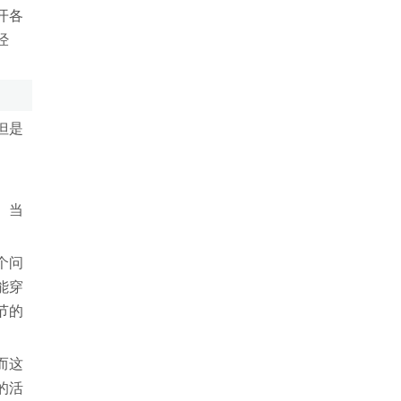
开各
经
但是
。当
个问
能穿
节的
而这
的活