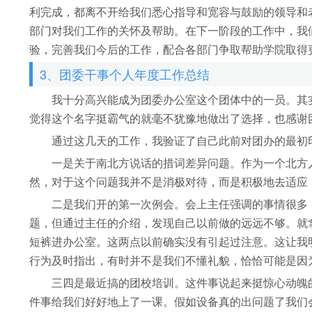
利完成，都离不开给我们悉心指导和宽容与鼓励的领导和
部门对我们工作的关怀及帮助。在下一阶段的工作中，我
验，完善我们今后的工作，配合各部门争取帮助学院取得
3、团委干事个人年度工作总结
我十分高兴能成为团委办公室这个团体中的一员。其实
觉得这个名字挺霸气的就毫不犹豫地做出了选择，也感谢
通过这几天的工作，我验证了自己此前对团办的最初印
一是关于南北方说话的措词差异问题。作为一个北方人
然，对于这个问题我并不是消极对待，而是积极地去适应
二是我们开的第一次例会。会上主任强调的事情很多，
题，但通过主任的介绍，发现自己以前做的远远不够。就
短裤进办公室。这两点以前确实没有引起过注意。这让我
行为及时指出，有时并不是我们不懂礼貌，恰恰可能是因
三四是最近搞的团校培训。这件事说起来挺惊心动魄的
件事给我们好好地上了一课。假如设备真的出问题了我们