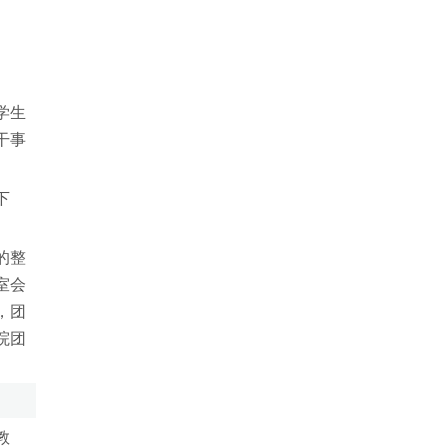
学生
干事
下
的整
室会
，团
院团
教