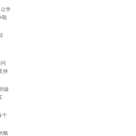
，让学
争取
写
决问
支持
的旋
工
各个
的顺