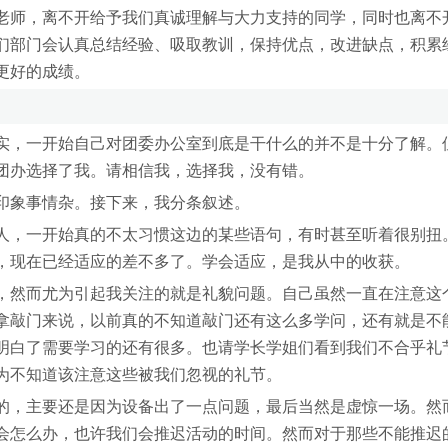
老师，离不开给予我们真诚理解与大力支持的同学，同时也离不
们部门会认真总结经验、吸取教训，保持优点，改进缺点，积累
更好的成绩。
，一开始自己对团委办公室到底是干什么的并不是十分了解。
团办选择了我。请相信我，选择我，没有错。
象事情杂。接下来，我分条叙述。
，一开始真的不太习惯这边的某些语句，有时甚至听着很别扭
，现在已经适应的差不多了。学会适应，是我从中的收获。
然而尤为引起我关注的就是礼貌问题。自己虽然一直在注意这
拿敲门来说，以前真的不知道敲门还有这么多学问，还有就是不
明白了需要学习的还有很多。也请学长学姐们看到我们不合乎礼
为不知道该注意这些被我们忽视的礼节。
，主要还是因为设备出了一点问题，最后当然是虚惊一场。然
会怎么办，也许我们会推迟活动的时间。然而对于那些不能推迟