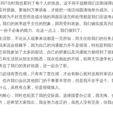
迟吗?当时我也看到了每个人的焦急。这不得不提醒我们后勤保障
应对措施。要做到万事俱备，才能把一场活动圆满地举办成功。
果因为不好意思而造成冷场的局面应该怎样处理都是我们应该考
，我们的效率超乎主任的想象，因而受到表扬。我们确实挺高兴
办一份子必备的能力。在这一点上，我们做到了。
活部，不论从人或事来说都是一无所知，而主任给我们的任务
我来说会很棘手，因为自己的沟通能力并不是很强，特别是和陌
之前我参加了太多的面试，自己的胆量以及沟通能力都得到了很
己和生活部从陌生到熟悉，现在也相处的不错，前两天宗逊学长
表达了我们的美好祝愿，还一起合了影。
必须有责任感，只有有了责任感，才会有耐心面对这相对来说
。也许我们会比其他部门的干事要辛苦些，但是我不在乎这个。
什么，虽然有点累，但是很锻炼人。
耐心，同时也拓宽了我的交际面。选择团委办公室，我无悔。
方，还希望大家指出，我会努力改正的，虽然人没有完美，但我