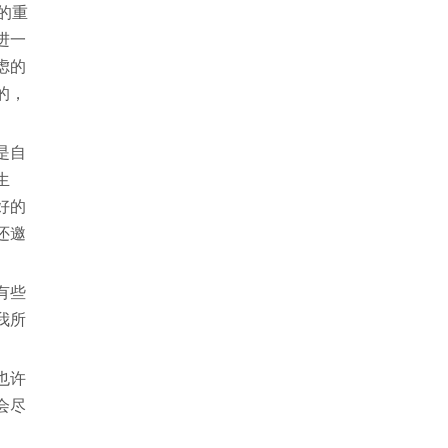
的重
进一
虑的
的，
是自
生
好的
还邀
有些
我所
也许
会尽