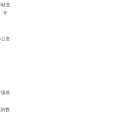
奉献意
。令
办公室
好值班
应的数