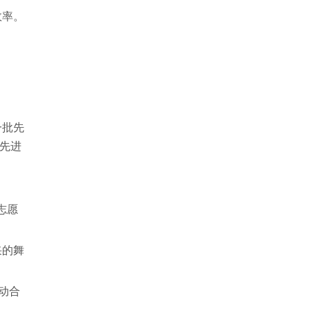
效率。
一批先
先进
志愿
采的舞
动合