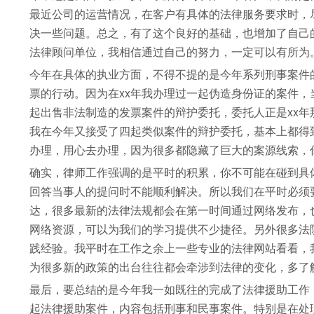
最近公司的运营情况，在客户有具体的法律服务要求时，
决一些问题。总之，有了这个良好的基础，也增加了自己
法律顾问单位，我相信通过自己的努力，一定可以有所为
今年在具体的执业方面，不得不提的是今年系列刑事案件
票的行动。因为在xx年我办理过一起伪造身份证的案件
起出售非法制造的发票案件的辩护委托，委托人正是xx
我在今年又接受了四起类似案件的辩护委托，基本上都得
办理，用心去办理，因为很多都隐藏了巨大的案源线索，
确实，律师工作强调的是平时的积累，你不可能在碰到具
回答当事人的提问时不能顺利解决。所以我们在平时必须
达，很多最新的法律法规都会在第一时间通过网络发布，
网络资源，可以为我们的学习提供不少捷径。另外很多法
践经验。我平时在工作之余上一些专业的法律网站看看，
为很多新的政策的出台往往都会牵涉到法律的变化，多了
最后，要总结的是今年我一如既往的完成了法律援助工作
起法律援助案件，内容包括刑事和民事案件。特别是在处