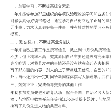
一、加强学习，不断提高综合素质
一年来能够参加部里组织的各项政治理论的学习和业务知
能够认真做好读书笔记，通过学习自己树立起了正确的世
无小事，力求认真做好每一件事，并有针对性的学习业务
提高。
二 、勤奋努力，不断提高业务能力
一年来自己主要工作是撰写信息，截止到11月份共撰写信
不少，但上稿率不高，究其原因自己主要还是没有完全掌
完全吃透，对我县发生的事情还是没有站在高起点去把握
写了那方面的内容，别人的上了新疆组工信息，自己的却
外，自己还抽出一定时间给新闻媒体撰写人物通讯，共在
三、兢兢业业，完成领导交办的其他工作
年初参加党员先进性教育活动，配合全国、自治区各大新闻
稿，与地区电教室崔主任等拍江尔·热哈提专题片，与地
撰写了几份先进人物的典型材料。