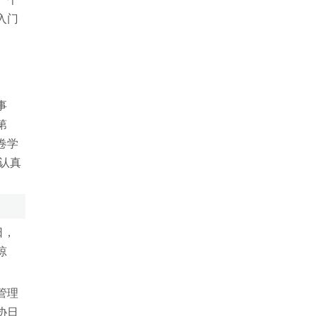
入门
事
第
卷学
认真
日，
琼
管理
协日