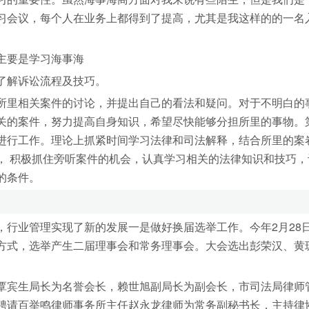
习会议，每个人在业务上都得到了提高，尤其是我这样的的一名
主要是学习海事海
了解诉讼流程及技巧。
所里相关案件的讨论，并提出自己的看法和疑问。对于不明白的
关的案件，努力提高自身知识，希望尽快能够分担所里的事物。
进行工作。理论上抓紧时间学习法律和司法解释，结合所里的案
， 积极抓住旁听案件的机会，认真学习相关的法律知识和技巧，
的条件。
，行业管理实现了新的发展一是做好换届选举工作。今年2月28
方式，选举产生二届理事会和常务理事会。大会选出彭荣汉、黄
覃宾生局长为名誉会长，赖世旭副局长为副会长，市司法局律师
聘请百举鸣律师事务所主任赵永龙律师为常务副秘书长，主持律