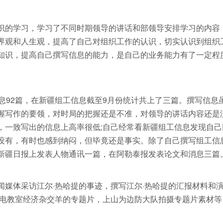
识的学习，学习了不同时期领导的讲话和部领导安排学习的内容
界观和人生观，提高了自己对组织工作的认识，切实认识到组织
知识，提高自己撰写信息的能力，是自己的业务能力有了一定程
息92篇，在新疆组工信息截至9月份统计共上了三篇。撰写信息
握写作的要领，对时局的把握还是不准，对领导的讲话内容还是
，一致写出的信息上高率很低;自己经常看新疆组工信息发现自己
没有，有时也感到纳闷，但毕竟还是事实。除了自己撰写组工信
新疆日报上发表人物通讯一篇，在阿勒泰报发表论文和消息三篇
媒体采访江尔·热哈提的事迹，撰写江尔·热哈提的汇报材料和
区电教室经济杂交羊的专题片，上山为边防大队拍摄专题片素材等