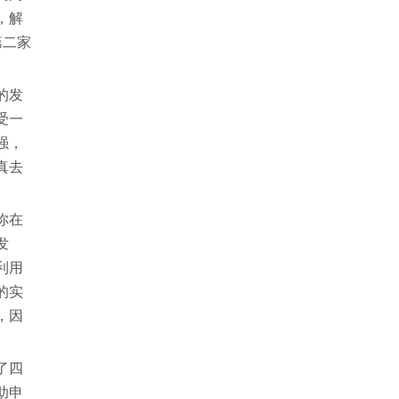
，解
第二家
的发
受一
强，
真去
你在
发
利用
的实
，因
了四
助申