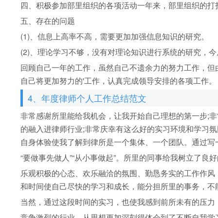
四、积极参加部里组织的各项活动一年来，部里组织的打
五、存在的问题
(1)、信息上高率不高，需要更加加强信息知识的研究。
(2)、理论学习不够，没有对理论知识进行系统的研究，
回顾自己一年的工作，虽然自己不遗余力的努力工作，但
自己将更加努力的'工作，认真完成领导安排的各项工作。
4、年度律师个人工作总结范文
非常感谢所里能给我机会，让我开始自己理想的第一步;
的融入进律师行业;非常庆幸有这么好的实习环境和学习
自身体验使我了解到律所是一个集体、一个团队。通过写
“要做事先做人”“从小事做起”。所里的同事给我树立了良
乐观积极的心态、欢乐融洽的氛围、勤恳务实的工作作风
和时间使自己尽快的学习和成长，能分担所里的事务，不能
当然，通过这段时间的实习，也使我感到前所未有的压力
竞争激烈的行业，从思想更加深刻得体会到了不断自我学