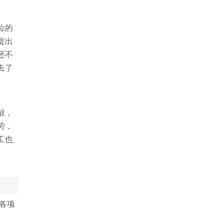
位的
提出
还不
去了
献，
劳，
工也
各项