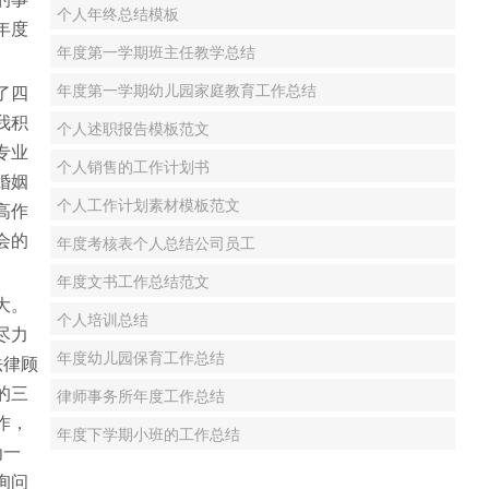
个人年终总结模板
年度
年度第一学期班主任教学总结
年度第一学期幼儿园家庭教育工作总结
了四
我积
个人述职报告模板范文
专业
个人销售的工作计划书
婚姻
个人工作计划素材模板范文
高作
会的
年度考核表个人总结公司员工
年度文书工作总结范文
大。
个人培训总结
尽力
年度幼儿园保育工作总结
法律顾
的三
律师事务所年度工作总结
作，
年度下学期小班的工作总结
为一
询问