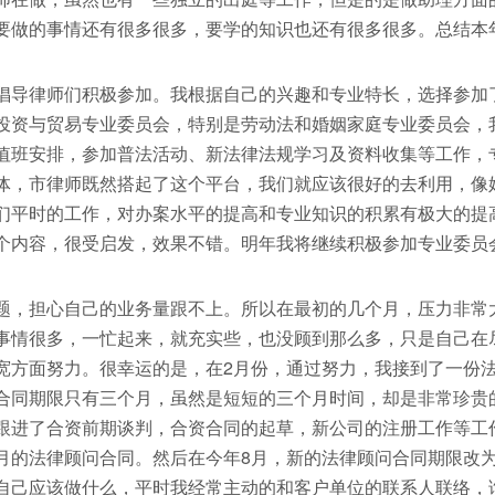
要做的事情还有很多很多，要学的知识也还有很多很多。总结本
倡导律师们积极参加。我根据自己的兴趣和专业特长，选择参加
投资与贸易专业委员会，特别是劳动法和婚姻家庭专业委员会，
值班安排，参加普法活动、新法律法规学习及资料收集等工作，
体，市律师既然搭起了这个平台，我们就应该很好的去利用，像
们平时的工作，对办案水平的提高和专业知识的积累有极大的提
个内容，很受启发，效果不错。明年我将继续积极参加专业委员
题，担心自己的业务量跟不上。所以在最初的几个月，压力非常
事情很多，一忙起来，就充实些，也没顾到那么多，只是自己在
宽方面努力。很幸运的是，在2月份，通过努力，我接到了一份
合同期限只有三个月，虽然是短短的三个月时间，却是非常珍贵
跟进了合资前期谈判，合资合同的起草，新公司的注册工作等工
月的法律顾问合同。然后在今年8月，新的法律顾问合同期限改
自己应该做什么，平时我经常主动的和客户单位的联系人联络，