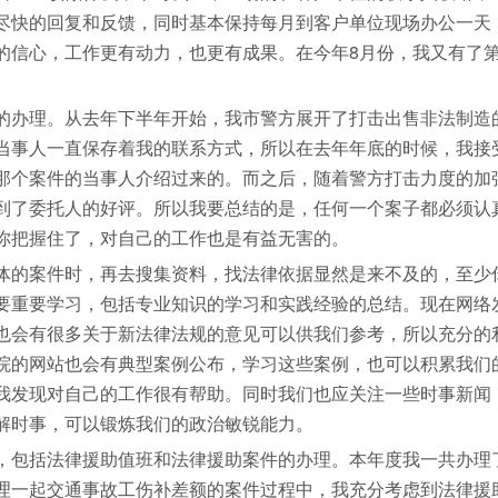
尽快的回复和反馈，同时基本保持每月到客户单位现场办公一天
的信心，工作更有动力，也更有成果。在今年8月份，我又有了
。
的办理。从去年下半年开始，我市警方展开了打击出售非法制造
，当事人一直保存着我的联系方式，所以在去年年底的时候，我接
年那个案件的当事人介绍过来的。而之后，随着警方打击力度的加
到了委托人的好评。所以我要总结的是，任何一个案子都必须认
你把握住了，对自己的工作也是有益无害的。
体的案件时，再去搜集资料，找法律依据显然是来不及的，至少
要重要学习，包括专业知识的学习和实践经验的总结。现在网络
也会有很多关于新法律法规的意见可以供我们参考，所以充分的
院的网站也会有典型案例公布，学习这些案例，也可以积累我们
我发现对自己的工作很有帮助。同时我们也应关注一些时事新闻
解时事，可以锻炼我们的政治敏锐能力。
，包括法律援助值班和法律援助案件的办理。本年度我一共办理
理一起交通事故工伤补差额的案件过程中，我充分考虑到法律援