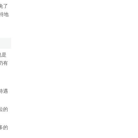
免了
特地
也是
仍有
待遇
位的
多的