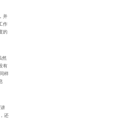
，并
工作
度的
虽然
没有
同样
息
。
演讲
，还