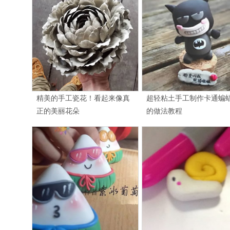
精美的手工瓷花！看起来像真
超轻粘土手工制作卡通蝙
正的美丽花朵
的做法教程