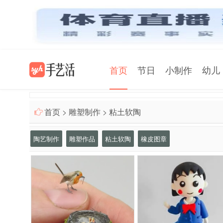
首页
节日
小制作
幼儿
首页
>
雕塑制作
>
粘土软陶
陶艺制作
雕塑作品
粘土软陶
橡皮图章