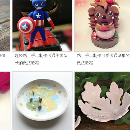
蝠侠
超轻粘土手工制作卡通美国队
粘土手工制作可爱卡通刺猬的
长的做法教程
做法教程