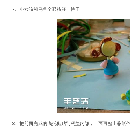
7、小女孩和乌龟全部粘好，待干
8、把前面完成的底托黏贴到瓶盖内部，上面再贴上彩纸