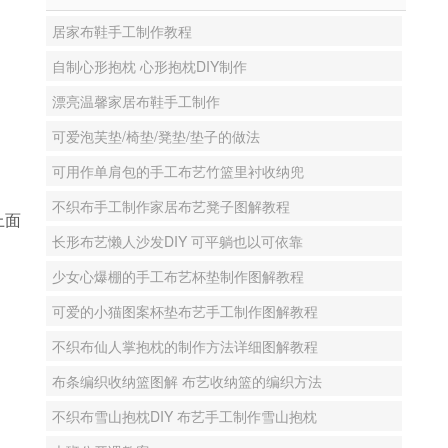
居家布鞋手工制作教程
自制心形抱枕 心形抱枕DIY制作
漂亮温馨家居布鞋手工制作
可爱泡芙垫/椅垫/凳垫/垫子的做法
可用作单肩包的手工布艺竹篮里衬收纳兜
不织布手工制作家居布艺凳子图解教程
上面
长形布艺懒人沙发DIY 可平躺也以可依靠
少女心爆棚的手工布艺杯垫制作图解教程
可爱的小猫图案杯垫布艺手工制作图解教程
不织布仙人掌抱枕的制作方法详细图解教程
布条编织收纳篮图解 布艺收纳篮的编织方法
不织布雪山抱枕DIY 布艺手工制作雪山抱枕