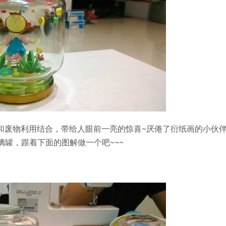
术和废物利用结合，带给人眼前一亮的惊喜~厌倦了衍纸画的小伙
罐，跟着下面的图解做一个吧~~~