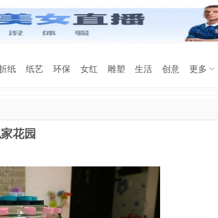
折纸
纸艺
环保
女红
雕塑
生活
创意
更多
私家花园