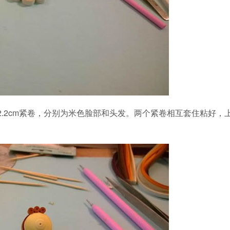
2.2cm紧卷，分别为米色脸部和头发。两个紧卷相互套住粘好，