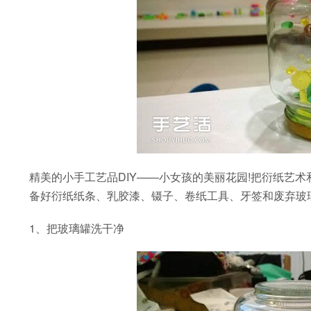
精美的小手工艺品DIY——小女孩的美丽花园!把衍纸艺
备好衍纸纸条、乳胶漆、镊子、卷纸工具、牙签和废弃玻璃
1、把玻璃罐洗干净