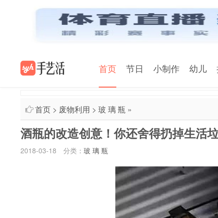
首页
节日
小制作
幼儿
首页
>
废物利用
>
玻 璃 瓶
»
酒瓶的改造创意！你还舍得扔掉生活
2018-03-18
分类：
玻 璃 瓶