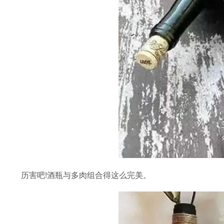
​历害吧!酒瓶与多肉组合得这么完美。