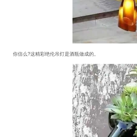
你信么?这精彩绝伦吊灯是酒瓶做成的。