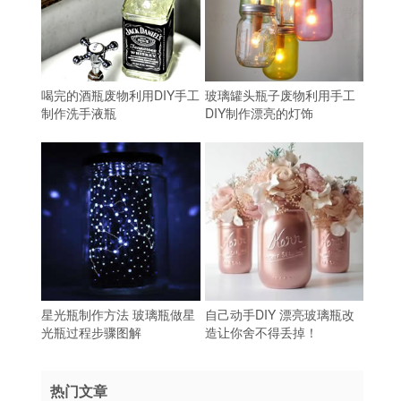
喝完的酒瓶废物利用DIY手工
玻璃罐头瓶子废物利用手工
制作洗手液瓶
DIY制作漂亮的灯饰
星光瓶制作方法 玻璃瓶做星
自己动手DIY 漂亮玻璃瓶改
光瓶过程步骤图解
造让你舍不得丢掉！
热门文章