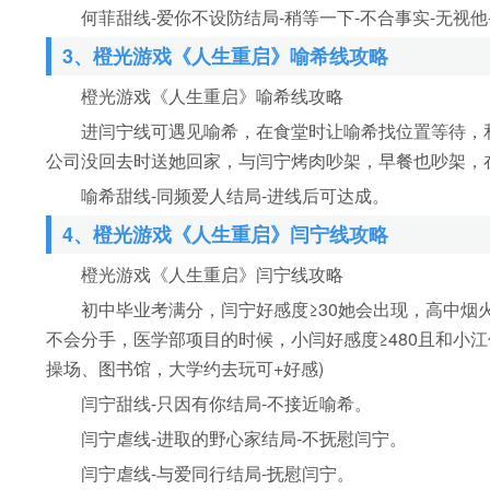
何菲甜线-爱你不设防结局-稍等一下-不合事实-无视他
3、橙光游戏《人生重启》喻希线攻略
橙光游戏《人生重启》喻希线攻略
进闫宁线可遇见喻希，在食堂时让喻希找位置等待，和
公司没回去时送她回家，与闫宁烤肉吵架，早餐也吵架，在
喻希甜线-同频爱人结局-进线后可达成。
4、橙光游戏《人生重启》闫宁线攻略
橙光游戏《人生重启》闫宁线攻略
初中毕业考满分，闫宁好感度≥30她会出现，高中烟火晚
不会分手，医学部项目的时候，小闫好感度≥480且和小
操场、图书馆，大学约去玩可+好感)
闫宁甜线-只因有你结局-不接近喻希。
闫宁虐线-进取的野心家结局-不抚慰闫宁。
闫宁虐线-与爱同行结局-抚慰闫宁。