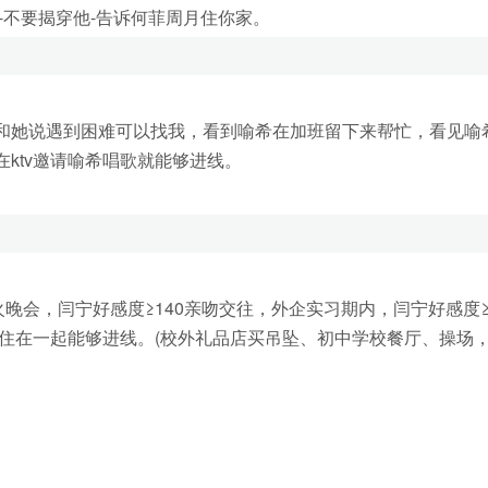
-不要揭穿他-告诉何菲周月住你家。
她说遇到困难可以找我，看到喻希在加班留下来帮忙，看见喻
ktv邀请喻希唱歌就能够进线。
会，闫宁好感度≥140亲吻交往，外企实习期内，闫宁好感度≥2
江住在一起能够进线。(校外礼品店买吊坠、初中学校餐厅、操场