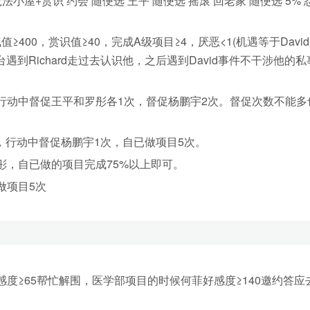
公 魔法小屋+赏识 约会 随便选 王平 随便选 摇滚 回老家 随便选 5% 
400，赏识值≥40，完成A级项目≥4，厌恶<1(机遇等于Davi
遇到Richard走过去认识他，之后遇到David事件不干涉他的私
动中督促王平和罗彤各1次，督促杨鹏宇2次。督促次数不能多
行动中督促杨鹏宇1次，自已做项目5次。
，自已做的项目完成75%以上即可。
项目5次
≥65帮忙解围，医学部项目的时候何菲好感度≥140邀约答应