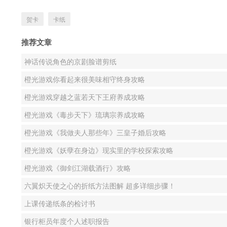
贺卡
卡纸
推荐文章
神话传说角色的京剧脸谱剪纸
橙光游戏你看起来很美味相守终身攻略
橙光游戏穿越之蓝若天下王府养成攻略
橙光游戏《毒步天下》琉璃宗养成攻略
橙光游戏《我做夫人那些年》三皇子婚后攻略
橙光游戏《妖孽在身边》现实里的学校探索攻略
橙光游戏《御剑江湖载酒行》攻略
六翼炽天使之心的折纸方法图解 超多详细步骤！
上课传递纸条的检讨书
银行柜员年度个人述职报告