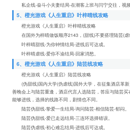
私企线-奋斗小夫妻结局-在潮客上班与闫宁交往，视
5、橙光游戏《人生重启》叶梓晴线攻略
橙光游戏《人生重启》叶梓晴线攻略
在国外为梓晴做饭顺序2143，(甜线)不要搭理陆芸(
叶梓晴甜线-为你钟情结局-进线后可达成。
叶梓晴虐线-爱你不渝结局-回家消愁。
6、橙光游戏《人生重启》陆芸线攻略
橙光游戏《人生重启》陆芸线攻略
(伪甜线)国内大学(伪虐线)国外大学，在征集酒店革
善晚会上与陆芸重逢，酒店代言人选陆芸，答应与陆芸买
能够进线，选择的线路不同，剧情也不同。
陆芸伪甜线-挚爱一生结局-询问陆芸-相信陆芸-郁闷。
陆芸伪甜线-爱已走远结局-三连环选择错误。
陆芸伪虐线-初心难忘结局-进线后可达成。