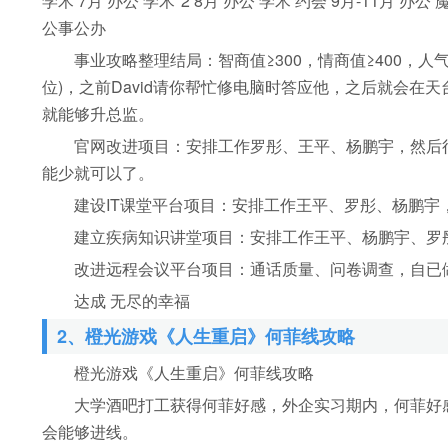
学术 7月 办公 学术*2 8月 办公 学术 约会 9月-11月 办
公事公办
事业攻略整理结局：智商值≥300，情商值≥400，人气值≥
位)，之前David请你帮忙修电脑时答应他，之后就会在天台
就能够升总监。
官网改进项目：安排工作罗彤、王平、杨鹏宇，然后行
能少就可以了。
建设IT课堂平台项目：安排工作王平、罗彤、杨鹏宇，
建立疾病知识讲堂项目：安排工作王平、杨鹏宇、罗彤
改进远程会议平台项目：通话质量、问卷调查，自已做
达成 无尽的幸福
2、橙光游戏《人生重启》何菲线攻略
橙光游戏《人生重启》何菲线攻略
大学酒吧打工获得何菲好感，外企实习期内，何菲好感度
会能够进线。