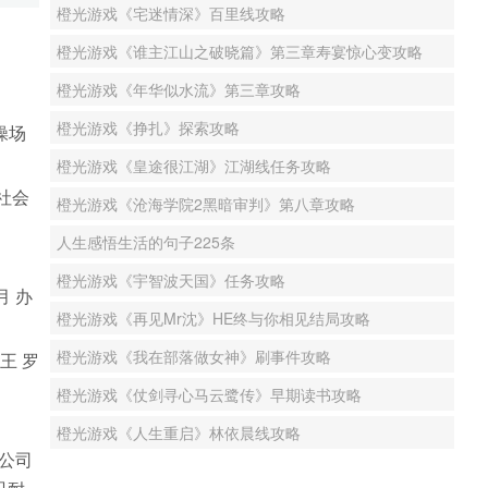
橙光游戏《宅迷情深》百里线攻略
橙光游戏《谁主江山之破晓篇》第三章寿宴惊心变攻略
橙光游戏《年华似水流》第三章攻略
橙光游戏《挣扎》探索攻略
操场
橙光游戏《皇途很江湖》江湖线任务攻略
 社会
橙光游戏《沧海学院2黑暗审判》第八章攻略
人生感悟生活的句子225条
橙光游戏《宇智波天国》任务攻略
月 办
橙光游戏《再见Mr沈》HE终与你相见结局攻略
橙光游戏《我在部落做女神》刷事件攻略
王 罗
橙光游戏《仗剑寻心马云鹭传》早期读书攻略
橙光游戏《人生重启》林依晨线攻略
 公司