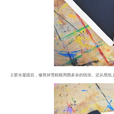
2.胶水凝固后，修剪掉雪糕棍周围多余的纸张。还从黑纸