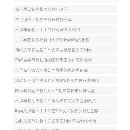
布艺手工制作带盖储物小盒子
羊毛毡手工制作民族风连指手套
不织布教程：手工制作可爱儿童领结
手工布艺制作布鞋 不织布制作布鞋的教程
简约皮革花盆架DIY 皮革盆栽吊架手工制作
不织布字母靠枕/抱枕DIY手工制作图解教程
长形布艺懒人沙发DIY 可平躺也以可依靠
温暖又舒适的手工布艺狗窝DIY制作教程带图纸
圆形塑料盒废物利用DIY制作蛋糕形状饰品盒
不织布花朵靠垫DIY 自制布艺花朵靠垫的做法
时尚又保暖！手工布艺DIY女式毡帽的做法图解
自制儿童节礼物！布艺手工制作壁挂动物笔筒