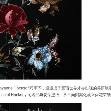
Joyanne Horscroft巧手下，通通成了童话世界才会出现的美丽纸
se of Hackney 同名经典花朵壁纸，从平面图案化成立体花束纸