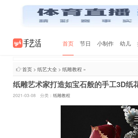
首页
节日
小制作
幼儿
首页
>
纸艺大全
>
纸雕教程
»
纸雕艺术家打造如宝石般的手工3D纸
2021-03-08
分类：
纸雕教程