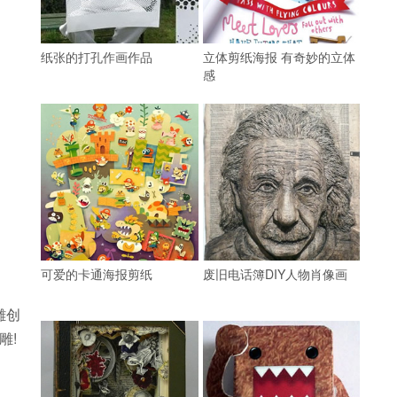
纸张的打孔作画作品
立体剪纸海报 有奇妙的立体
感
可爱的卡通海报剪纸
废旧电话簿DIY人物肖像画
雕创
雕!