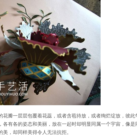
的花瓣一层层包覆着花蕊，或者含苞待放，或者绚烂绽放，彼此
的缩影，各有各的姿态和美丽，放在一起时却明显同属一个宇宙，像是
的美，却同样美得令人无法抗拒。